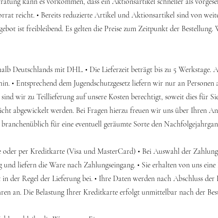
orratung kann es vorkommen, dass ein Aktionsartikel schneller als vorgese
Vorrat reicht. • Bereits reduzierte Artikel und Aktionsartikel sind von w
t ist freibleibend. Es gelten die Preise zum Zeitpunkt der Bestellung. W
halb Deutschlands mit DHL. • Die Lieferzeit beträgt bis zu 5 Werkstage. 
hin. • Entsprechend dem Jugendschutzgesetz liefern wir nur an Personen a
, sind wir zu Teillieferung auf unsere Kosten berechtigt, soweit dies für S
cht abgewickelt werden. Bei Fragen hierzu freuen wir uns über Ihren Anru
 branchenüblich für eine eventuell geräumte Sorte den Nachfolgejahrgang
e oder per Kreditkarte (Visa und MasterCard) • Bei Auswahl der Zahlung
und liefern die Ware nach Zahlungseingang. • Sie erhalten von uns eine 
t in der Regel der Lieferung bei. • Ihre Daten werden nach Abschluss der
ren an. Die Belastung Ihrer Kreditkarte erfolgt unmittelbar nach der Best