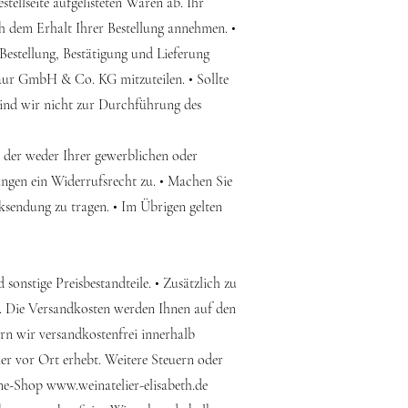
tellseite aufgelisteten Waren ab. Ihr
h dem Erhalt Ihrer Bestellung annehmen. •
estellung, Bestätigung und Lieferung
baur GmbH & Co. KG mitzuteilen. • Sollte
sind wir nicht zur Durchführung des
, der weder Ihrer gewerblichen oder
ngen ein Widerrufsrecht zu. • Machen Sie
ksendung zu tragen. • Im Übrigen gelten
sonstige Preisbestandteile. • Zusätzlich zu
g. Die Versandkosten werden Ihnen auf den
rn wir versandkostenfrei innerhalb
ler vor Ort erhebt. Weitere Steuern oder
line-Shop
www.weinatelier-elisabeth.de