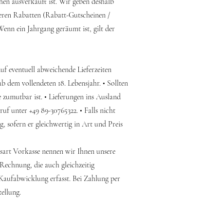
hen ausverkauft ist. Wir geben deshalb
eiteren Rabatten (Rabatt-Gutscheinen /
enn ein Jahrgang geräumt ist, gilt der
Auf eventuell abweichende Lieferzeiten
b dem vollendeten 18. Lebensjahr. • Sollten
ie zumutbar ist. • Lieferungen ins Ausland
f unter +49 89-30765322. • Falls nicht
, sofern er gleichwertig in Art und Preis
sart Vorkasse nennen wir Ihnen unsere
Rechnung, die auch gleichzeitig
 Kaufabwicklung erfasst. Bei Zahlung per
ellung.