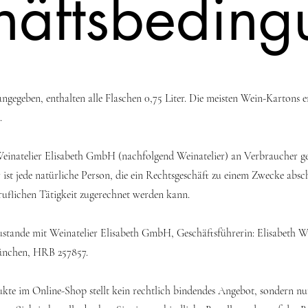
häftsbeding
gegeben, enthalten alle Flaschen 0,75 Liter. Die meisten Wein-Kartons en
.
Weinatelier Elisabeth GmbH (nachfolgend Weinatelier) an Verbraucher ge
st jede natürliche Person, die ein Rechtsgeschäft zu einem Zwecke absch
ruflichen Tätigkeit zugerechnet werden kann.
tande mit Weinatelier Elisabeth GmbH, Geschäftsführerin: Elisabeth Wi
ünchen, HRB 257857.
ukte im Online-Shop stellt kein rechtlich bindendes Angebot, sondern nur