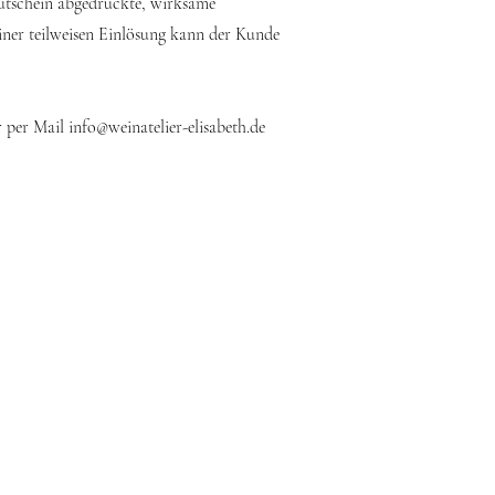
Gutschein abgedruckte, wirksame
einer teilweisen Einlösung kann der Kunde
r per Mail
info@weinatelier-elisabeth.de