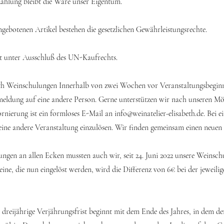
Zahlung bleibt die Ware unser Eigentum.
gebotenen Artikel bestehen die gesetzlichen Gewährleistungsrechte.
t unter Ausschluß des UN-Kaufrechts.
 Weinschulungen Innerhalb von zwei Wochen vor Veranstaltungsbeginn 
meldung auf eine andere Person. Gerne unterstützen wir nach unseren M
tornierung ist ein formloses E-Mail an
info@weinatelier-elisabeth.de
. Bei 
 eine andere Veranstaltung einzulösen. Wir finden gemeinsam einen neuen
ungen an allen Ecken mussten auch wir, seit 24. Juni 2022 unsere Weinsch
ne, die nun eingelöst werden, wird die Differenz von 6€ bei der jeweilig
eijährige Verjährungsfrist beginnt mit dem Ende des Jahres, in dem der