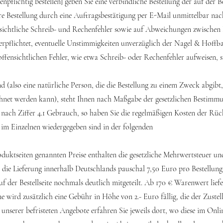
flichtig bestellen] geben Sie eine verbindliche Bestellung der auf der Bes
 Bestellung durch eine Auftragsbestätigung per E-Mail unmittelbar nac
sichtliche Schreib- und Rechenfehler sowie auf Abweichungen zwischen B
 verpflichtet, eventuelle Unstimmigkeiten unverzüglich der Nagel & Hoff
ffensichtlichen Fehler, wie etwa Schreib- oder Rechenfehler aufweisen, 
 (also eine natürliche Person, die die Bestellung zu einem Zweck abgibt
echnet werden kann), steht Ihnen nach Maßgabe der gesetzlichen Bestimmu
nach Ziffer 4.1 Gebrauch, so haben Sie die regelmäßigen Kosten der Rüc
 im Einzelnen wiedergegeben sind in der folgenden
uktseiten genannten Preise enthalten die gesetzliche Mehrwertsteuer und 
 die Lieferung innerhalb Deutschlands pauschal 7,50 Euro pro Bestellun
der Bestellseite nochmals deutlich mitgeteilt. Ab 170 € Warenwert liefe
wird zusätzlich eine Gebühr in Höhe von 2.- Euro fällig, die der Zustel
r unserer befristeten Angebote erfahren Sie jeweils dort, wo diese im On