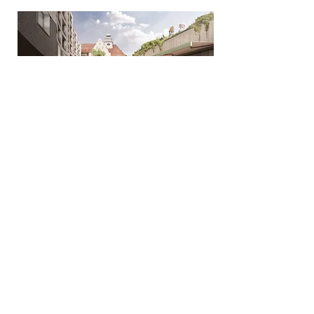
Unser Team
Stehend v. l. n. r.
Weinfachmann Diego, Weinfachmann
Guillermo, Weinfachfrau Marie, Assistant
Sommelier Chris
Sitzend v. l. n. r.
Sommelier Jörg, Sommelière Elisabeth